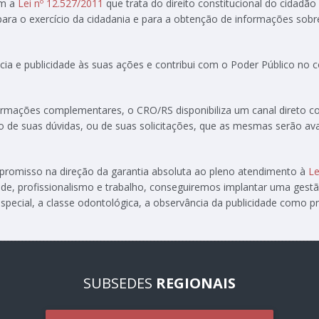
om a
Lei nº 12.527/2011
que trata do direito constitucional do cidadão
 para o exercício da cidadania e para a obtenção de informações sobr
ia e publicidade às suas ações e contribui com o Poder Público no
formações complementares, o CRO/RS disponibiliza um canal direto 
ção de suas dúvidas, ou de suas solicitações, que as mesmas serão av
ompromisso na direção da garantia absoluta ao pleno atendimento à
Le
de, profissionalismo e trabalho, conseguiremos implantar uma gest
special, a classe odontológica, a observância da publicidade como pre
SUBSEDES
REGIONAIS