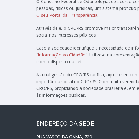
O Conselho Federal de Odontologia, de acordo c
pessoas, físicas ou jurídicas, um sistema profícuo
O seu Portal da Transparência
.
Através dele, o CRO/RS promove maior transparênc
social nos interesses públicos.
Caso a sociedade identifique a necessidade de in
“
Informação ao Cidadão
”. Utilize-o na apresenta
com o disposto na Lei.
A atual gestão do CRO/RS ratifica, aqui, o seu c
importância social do CRO/RS. Com muita serenida
CRO/RS, propiciando à sociedade brasileira e, em e
às informações públicas.
ENDEREÇO DA
SEDE
RUA VASCO DA GAMA, 720