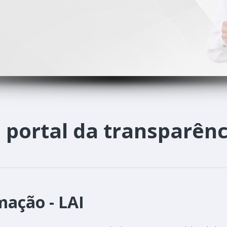
o
portal da transparênc
mação - LAI