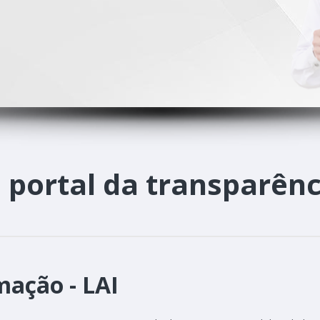
o
portal da transparênc
mação - LAI