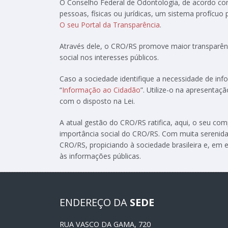
O Conselho Federal de Odontologia, de acordo c
pessoas, físicas ou jurídicas, um sistema profícuo
O seu Portal da Transparência
.
Através dele, o CRO/RS promove maior transparênc
social nos interesses públicos.
Caso a sociedade identifique a necessidade de in
“
Informação ao Cidadão
”. Utilize-o na apresenta
com o disposto na Lei.
A atual gestão do CRO/RS ratifica, aqui, o seu c
importância social do CRO/RS. Com muita serenida
CRO/RS, propiciando à sociedade brasileira e, em e
às informações públicas.
ENDEREÇO DA
SEDE
RUA VASCO DA GAMA, 720