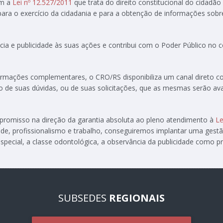
om a
Lei nº 12.527/2011
que trata do direito constitucional do cidadão
 para o exercício da cidadania e para a obtenção de informações sobr
ia e publicidade às suas ações e contribui com o Poder Público no
formações complementares, o CRO/RS disponibiliza um canal direto 
ção de suas dúvidas, ou de suas solicitações, que as mesmas serão av
ompromisso na direção da garantia absoluta ao pleno atendimento à
Le
de, profissionalismo e trabalho, conseguiremos implantar uma gest
special, a classe odontológica, a observância da publicidade como pre
SUBSEDES
REGIONAIS