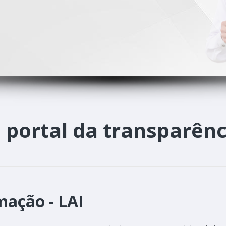
o
portal da transparênc
mação - LAI