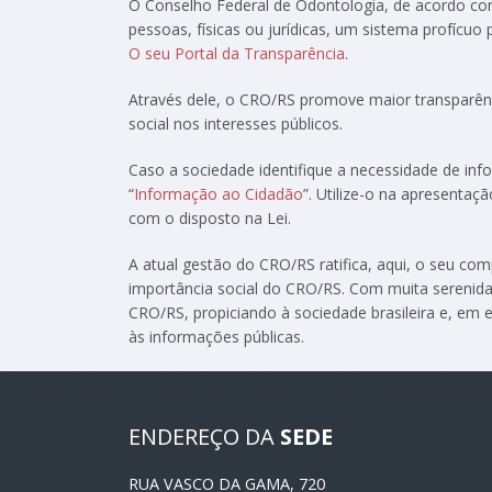
O Conselho Federal de Odontologia, de acordo c
pessoas, físicas ou jurídicas, um sistema profícuo
O seu Portal da Transparência
.
Através dele, o CRO/RS promove maior transparênc
social nos interesses públicos.
Caso a sociedade identifique a necessidade de in
“
Informação ao Cidadão
”. Utilize-o na apresenta
com o disposto na Lei.
A atual gestão do CRO/RS ratifica, aqui, o seu c
importância social do CRO/RS. Com muita serenida
CRO/RS, propiciando à sociedade brasileira e, em e
às informações públicas.
ENDEREÇO DA
SEDE
RUA VASCO DA GAMA, 720