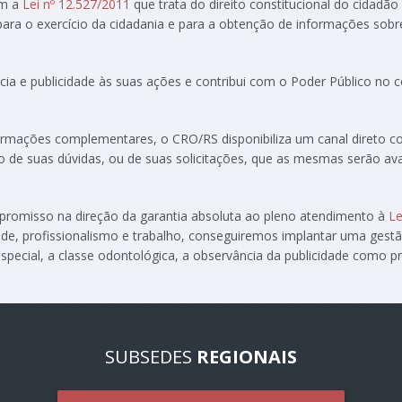
om a
Lei nº 12.527/2011
que trata do direito constitucional do cidadão
 para o exercício da cidadania e para a obtenção de informações sobr
ia e publicidade às suas ações e contribui com o Poder Público no
formações complementares, o CRO/RS disponibiliza um canal direto 
ção de suas dúvidas, ou de suas solicitações, que as mesmas serão av
ompromisso na direção da garantia absoluta ao pleno atendimento à
Le
de, profissionalismo e trabalho, conseguiremos implantar uma gest
special, a classe odontológica, a observância da publicidade como pre
SUBSEDES
REGIONAIS