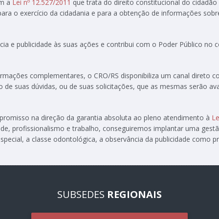
om a
Lei nº 12.527/2011
que trata do direito constitucional do cidadão
 para o exercício da cidadania e para a obtenção de informações sobr
ia e publicidade às suas ações e contribui com o Poder Público no
formações complementares, o CRO/RS disponibiliza um canal direto 
ção de suas dúvidas, ou de suas solicitações, que as mesmas serão av
ompromisso na direção da garantia absoluta ao pleno atendimento à
Le
de, profissionalismo e trabalho, conseguiremos implantar uma gest
special, a classe odontológica, a observância da publicidade como pre
SUBSEDES
REGIONAIS