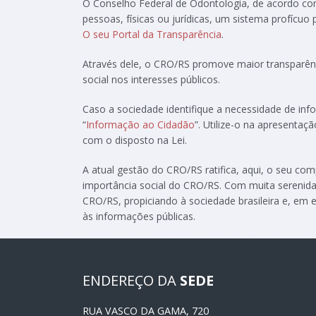
O Conselho Federal de Odontologia, de acordo c
pessoas, físicas ou jurídicas, um sistema profícuo
O seu Portal da Transparência
.
Através dele, o CRO/RS promove maior transparênc
social nos interesses públicos.
Caso a sociedade identifique a necessidade de in
“
Informação ao Cidadão
”. Utilize-o na apresenta
com o disposto na Lei.
A atual gestão do CRO/RS ratifica, aqui, o seu c
importância social do CRO/RS. Com muita serenida
CRO/RS, propiciando à sociedade brasileira e, em e
às informações públicas.
ENDEREÇO DA
SEDE
RUA VASCO DA GAMA, 720