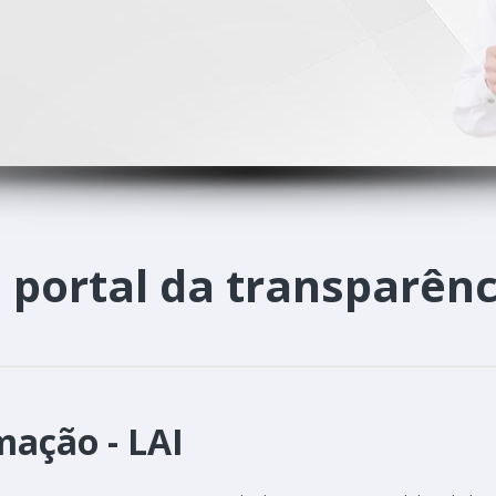
o
portal da transparênc
mação - LAI