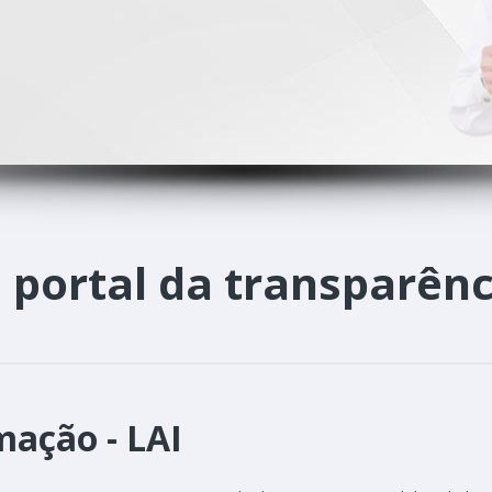
o
portal da transparênc
mação - LAI