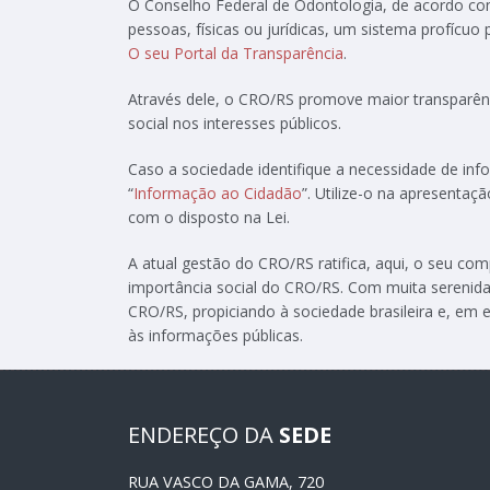
O Conselho Federal de Odontologia, de acordo c
pessoas, físicas ou jurídicas, um sistema profícuo
O seu Portal da Transparência
.
Através dele, o CRO/RS promove maior transparênc
social nos interesses públicos.
Caso a sociedade identifique a necessidade de in
“
Informação ao Cidadão
”. Utilize-o na apresenta
com o disposto na Lei.
A atual gestão do CRO/RS ratifica, aqui, o seu c
importância social do CRO/RS. Com muita serenida
CRO/RS, propiciando à sociedade brasileira e, em e
às informações públicas.
ENDEREÇO DA
SEDE
RUA VASCO DA GAMA, 720