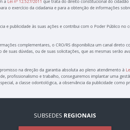
om a
Lei nº 12.527/2011
que trata do direito constitucional do cidadão
 para o exercício da cidadania e para a obtenção de informações sobr
ia e publicidade às suas ações e contribui com o Poder Público no
formações complementares, o CRO/RS disponibiliza um canal direto 
ção de suas dúvidas, ou de suas solicitações, que as mesmas serão av
ompromisso na direção da garantia absoluta ao pleno atendimento à
Le
de, profissionalismo e trabalho, conseguiremos implantar uma gest
special, a classe odontológica, a observância da publicidade como pre
SUBSEDES
REGIONAIS