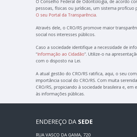
O Conselho Federal de Odontologia, de acordo c
pessoas, físicas ou jurídicas, um sistema profícuo
O seu Portal da Transparência
.
Através dele, o CRO/RS promove maior transparênc
social nos interesses públicos.
Caso a sociedade identifique a necessidade de in
“
Informação ao Cidadão
”. Utilize-o na apresenta
com o disposto na Lei.
A atual gestão do CRO/RS ratifica, aqui, o seu c
importância social do CRO/RS. Com muita serenida
CRO/RS, propiciando à sociedade brasileira e, em e
às informações públicas.
ENDEREÇO DA
SEDE
RUA VASCO DA GAMA, 720