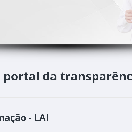
o
portal da transparênc
mação - LAI