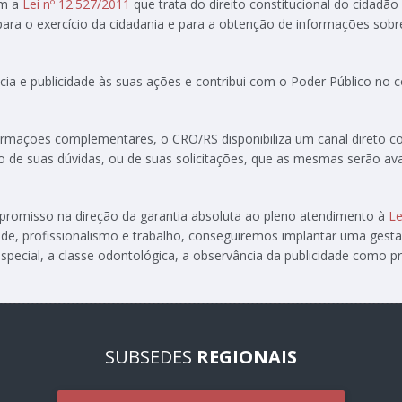
om a
Lei nº 12.527/2011
que trata do direito constitucional do cidadão
 para o exercício da cidadania e para a obtenção de informações sobr
ia e publicidade às suas ações e contribui com o Poder Público no
formações complementares, o CRO/RS disponibiliza um canal direto 
ção de suas dúvidas, ou de suas solicitações, que as mesmas serão av
ompromisso na direção da garantia absoluta ao pleno atendimento à
Le
de, profissionalismo e trabalho, conseguiremos implantar uma gest
special, a classe odontológica, a observância da publicidade como pre
SUBSEDES
REGIONAIS