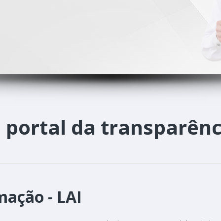
o
portal da transparênc
mação - LAI