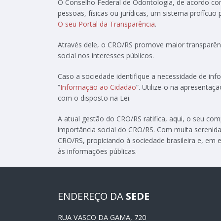
O Conselho Federal de Odontologia, de acordo c
pessoas, físicas ou jurídicas, um sistema profícuo
O seu Portal da Transparência
.
Através dele, o CRO/RS promove maior transparênc
social nos interesses públicos.
Caso a sociedade identifique a necessidade de in
“
Informação ao Cidadão
”. Utilize-o na apresenta
com o disposto na Lei.
A atual gestão do CRO/RS ratifica, aqui, o seu c
importância social do CRO/RS. Com muita serenida
CRO/RS, propiciando à sociedade brasileira e, em e
às informações públicas.
ENDEREÇO DA
SEDE
RUA VASCO DA GAMA, 720