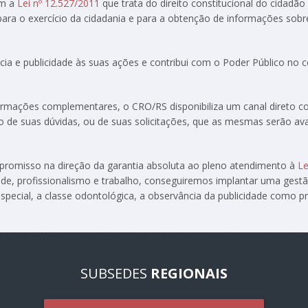
om a
Lei nº 12.527/2011
que trata do direito constitucional do cidadão
 para o exercício da cidadania e para a obtenção de informações sobr
ia e publicidade às suas ações e contribui com o Poder Público no
formações complementares, o CRO/RS disponibiliza um canal direto 
ção de suas dúvidas, ou de suas solicitações, que as mesmas serão av
ompromisso na direção da garantia absoluta ao pleno atendimento à
Le
de, profissionalismo e trabalho, conseguiremos implantar uma gest
special, a classe odontológica, a observância da publicidade como pre
SUBSEDES
REGIONAIS