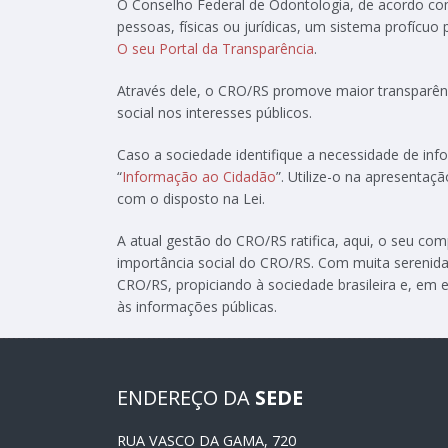
O Conselho Federal de Odontologia, de acordo c
pessoas, físicas ou jurídicas, um sistema profícuo
O seu Portal da Transparência
.
Através dele, o CRO/RS promove maior transparênc
social nos interesses públicos.
Caso a sociedade identifique a necessidade de in
“
Informação ao Cidadão
”. Utilize-o na apresenta
com o disposto na Lei.
A atual gestão do CRO/RS ratifica, aqui, o seu c
importância social do CRO/RS. Com muita serenida
CRO/RS, propiciando à sociedade brasileira e, em e
às informações públicas.
ENDEREÇO DA
SEDE
RUA VASCO DA GAMA, 720