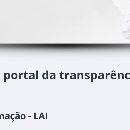
o
portal da transparênc
mação - LAI