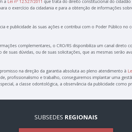
om a
Lei nº 12.527/2011
que trata do direito constitucional do cidadão
 para o exercício da cidadania e para a obtenção de informações sobr
ia e publicidade às suas ações e contribui com o Poder Público no
formações complementares, o CRO/RS disponibiliza um canal direto 
ção de suas dúvidas, ou de suas solicitações, que as mesmas serão av
ompromisso na direção da garantia absoluta ao pleno atendimento à
Le
de, profissionalismo e trabalho, conseguiremos implantar uma gest
special, a classe odontológica, a observância da publicidade como pre
SUBSEDES
REGIONAIS