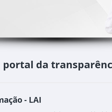
o
portal da transparênc
mação - LAI