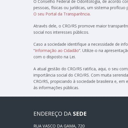
O Conselho Federal de Odontologia, de acordo c
pessoas, físicas ou jurídicas, um sistema profícuo
O seu Portal da Transparência
.
Através dele, o CRO/RS promove maior transparênc
social nos interesses públicos.
Caso a sociedade identifique a necessidade de in
“
Informação ao Cidadão
”. Utilize-o na apresenta
com o disposto na Lei.
A atual gestão do CRO/RS ratifica, aqui, o seu c
importância social do CRO/RS. Com muita serenida
CRO/RS, propiciando à sociedade brasileira e, em e
às informações públicas.
ENDEREÇO DA
SEDE
RUA VASCO DA GAMA, 720