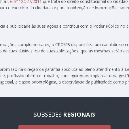
om a
Lei nº 12.527/2011
que trata do direito constitucional do cidadão
 para o exercício da cidadania e para a obtenção de informações sobr
ia e publicidade às suas ações e contribui com o Poder Público no
formações complementares, o CRO/RS disponibiliza um canal direto 
ção de suas dúvidas, ou de suas solicitações, que as mesmas serão av
ompromisso na direção da garantia absoluta ao pleno atendimento à
Le
de, profissionalismo e trabalho, conseguiremos implantar uma gest
special, a classe odontológica, a observância da publicidade como pre
SUBSEDES
REGIONAIS