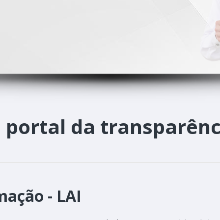
o
portal da transparênc
mação - LAI