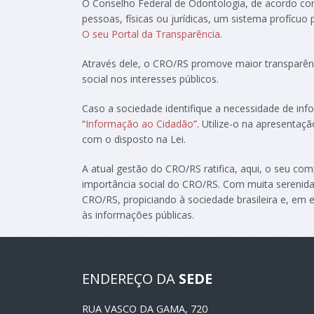
O Conselho Federal de Odontologia, de acordo c
pessoas, físicas ou jurídicas, um sistema profícuo
O seu Portal da Transparência
.
Através dele, o CRO/RS promove maior transparênc
social nos interesses públicos.
Caso a sociedade identifique a necessidade de in
“
Informação ao Cidadão
”. Utilize-o na apresenta
com o disposto na Lei.
A atual gestão do CRO/RS ratifica, aqui, o seu c
importância social do CRO/RS. Com muita serenida
CRO/RS, propiciando à sociedade brasileira e, em e
às informações públicas.
ENDEREÇO DA
SEDE
RUA VASCO DA GAMA, 720