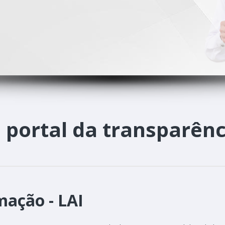
o
portal da transparênc
mação - LAI