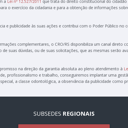
om a
Lei nº 12.527/2011
que trata do direito constitucional do cidadão
 para o exercício da cidadania e para a obtenção de informações sobr
ia e publicidade às suas ações e contribui com o Poder Público no
formações complementares, o CRO/RS disponibiliza um canal direto 
ção de suas dúvidas, ou de suas solicitações, que as mesmas serão av
ompromisso na direção da garantia absoluta ao pleno atendimento à
Le
de, profissionalismo e trabalho, conseguiremos implantar uma gest
special, a classe odontológica, a observância da publicidade como pre
SUBSEDES
REGIONAIS