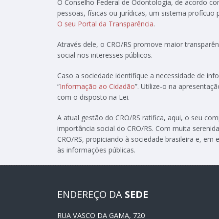
O Conselho Federal de Odontologia, de acordo c
pessoas, físicas ou jurídicas, um sistema profícuo
O seu Portal da Transparência
.
Através dele, o CRO/RS promove maior transparênc
social nos interesses públicos.
Caso a sociedade identifique a necessidade de in
“
Informação ao Cidadão
”. Utilize-o na apresenta
com o disposto na Lei.
A atual gestão do CRO/RS ratifica, aqui, o seu c
importância social do CRO/RS. Com muita serenida
CRO/RS, propiciando à sociedade brasileira e, em e
às informações públicas.
ENDEREÇO DA
SEDE
RUA VASCO DA GAMA, 720