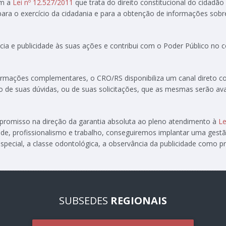
om a
Lei nº 12.527/2011
que trata do direito constitucional do cidadão
 para o exercício da cidadania e para a obtenção de informações sobr
ia e publicidade às suas ações e contribui com o Poder Público no
formações complementares, o CRO/RS disponibiliza um canal direto 
ção de suas dúvidas, ou de suas solicitações, que as mesmas serão av
ompromisso na direção da garantia absoluta ao pleno atendimento à
Le
de, profissionalismo e trabalho, conseguiremos implantar uma gest
special, a classe odontológica, a observância da publicidade como pre
SUBSEDES
REGIONAIS