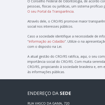
O Conselho Federal de Odontologia, de acordo c
pessoas, físicas ou jurídicas, um sistema profícuo
O seu Portal da Transparência
.
Através dele, o CRO/RS promove maior transparênc
social nos interesses públicos.
Caso a sociedade identifique a necessidade de in
“
Informação ao Cidadão
”. Utilize-o na apresenta
com o disposto na Lei.
A atual gestão do CRO/RS ratifica, aqui, o seu c
importância social do CRO/RS. Com muita serenida
CRO/RS, propiciando à sociedade brasileira e, em e
às informações públicas.
ENDEREÇO DA
SEDE
RUA VASCO DA GAMA, 720