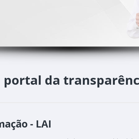
o
portal da transparênc
mação - LAI