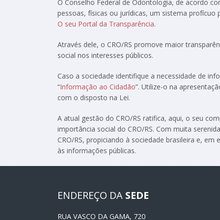
O Conselho Federal de Odontologia, de acordo c
pessoas, físicas ou jurídicas, um sistema profícuo
O seu Portal da Transparência
.
Através dele, o CRO/RS promove maior transparênc
social nos interesses públicos.
Caso a sociedade identifique a necessidade de in
“
Informação ao Cidadão
”. Utilize-o na apresenta
com o disposto na Lei.
A atual gestão do CRO/RS ratifica, aqui, o seu c
importância social do CRO/RS. Com muita serenida
CRO/RS, propiciando à sociedade brasileira e, em e
às informações públicas.
ENDEREÇO DA
SEDE
RUA VASCO DA GAMA, 720