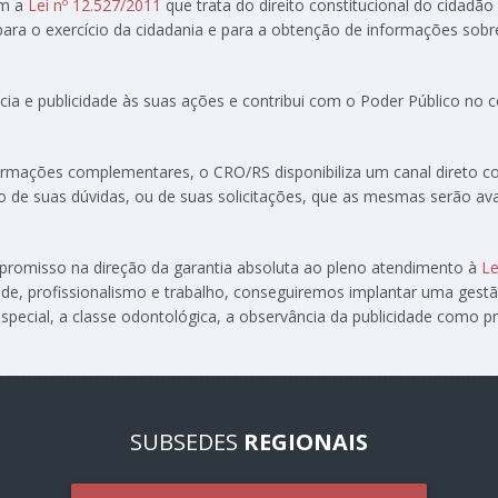
om a
Lei nº 12.527/2011
que trata do direito constitucional do cidadão
 para o exercício da cidadania e para a obtenção de informações sobr
ia e publicidade às suas ações e contribui com o Poder Público no
formações complementares, o CRO/RS disponibiliza um canal direto 
ção de suas dúvidas, ou de suas solicitações, que as mesmas serão av
ompromisso na direção da garantia absoluta ao pleno atendimento à
Le
de, profissionalismo e trabalho, conseguiremos implantar uma gest
special, a classe odontológica, a observância da publicidade como pre
SUBSEDES
REGIONAIS