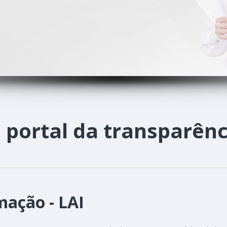
o
portal da transparênc
mação - LAI