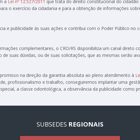
om a
Lei nº 12.527/2011
que trata do direito constitucional do cidadão
 para o exercício da cidadania e para a obtenção de informações sobr
ia e publicidade às suas ações e contribui com o Poder Público no
formações complementares, o CRO/RS disponibiliza um canal direto 
ção de suas dúvidas, ou de suas solicitações, que as mesmas serão av
ompromisso na direção da garantia absoluta ao pleno atendimento à
Le
de, profissionalismo e trabalho, conseguiremos implantar uma gest
special, a classe odontológica, a observância da publicidade como pre
SUBSEDES
REGIONAIS