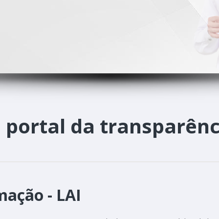
o
portal da transparênc
mação - LAI