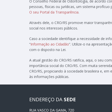
O Conselho Federal de Odontologia, de acordo c
pessoas, físicas ou jurídicas, um sistema profícuo
O seu Portal da Transparência
.
Através dele, o CRO/RS promove maior transparênc
social nos interesses públicos.
Caso a sociedade identifique a necessidade de in
“
Informação ao Cidadão
”. Utilize-o na apresenta
com o disposto na Lei.
A atual gestão do CRO/RS ratifica, aqui, o seu c
importância social do CRO/RS. Com muita serenida
CRO/RS, propiciando à sociedade brasileira e, em e
às informações públicas.
ENDEREÇO DA
SEDE
RUA VASCO DA GAMA, 720