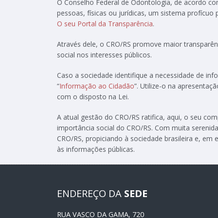
O Conselho Federal de Odontologia, de acordo c
pessoas, físicas ou jurídicas, um sistema profícuo
O seu Portal da Transparência
.
Através dele, o CRO/RS promove maior transparênc
social nos interesses públicos.
Caso a sociedade identifique a necessidade de in
“
Informação ao Cidadão
”. Utilize-o na apresenta
com o disposto na Lei.
A atual gestão do CRO/RS ratifica, aqui, o seu c
importância social do CRO/RS. Com muita serenida
CRO/RS, propiciando à sociedade brasileira e, em e
às informações públicas.
ENDEREÇO DA
SEDE
RUA VASCO DA GAMA, 720