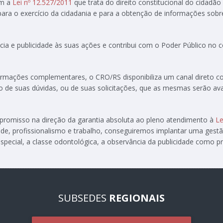
om a
Lei nº 12.527/2011
que trata do direito constitucional do cidadão
 para o exercício da cidadania e para a obtenção de informações sobr
ia e publicidade às suas ações e contribui com o Poder Público no
formações complementares, o CRO/RS disponibiliza um canal direto 
ção de suas dúvidas, ou de suas solicitações, que as mesmas serão av
ompromisso na direção da garantia absoluta ao pleno atendimento à
Le
de, profissionalismo e trabalho, conseguiremos implantar uma gest
special, a classe odontológica, a observância da publicidade como pre
SUBSEDES
REGIONAIS