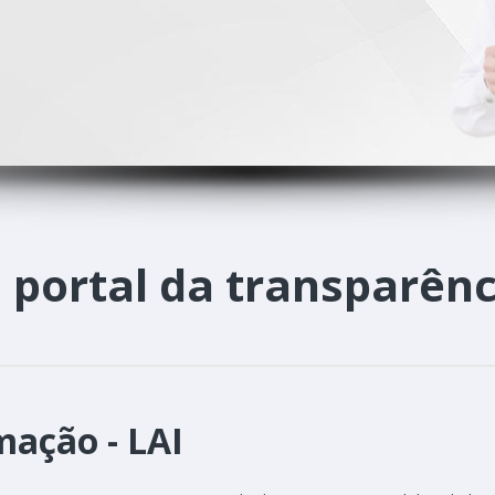
o
portal da transparênc
mação - LAI