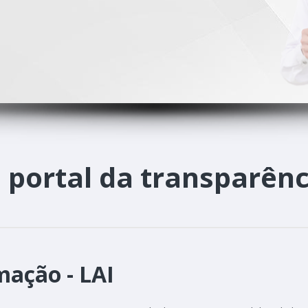
o
portal da transparênc
mação - LAI