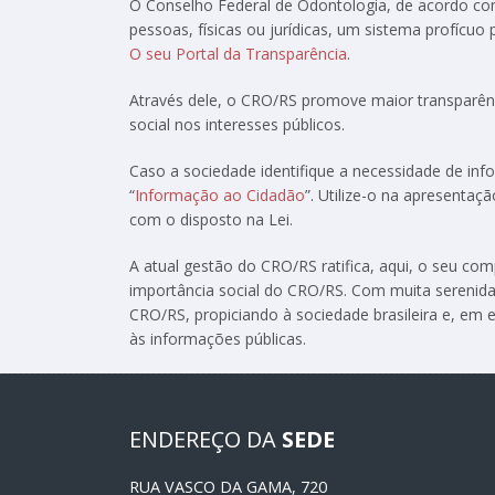
O Conselho Federal de Odontologia, de acordo c
pessoas, físicas ou jurídicas, um sistema profícuo
O seu Portal da Transparência
.
Através dele, o CRO/RS promove maior transparênc
social nos interesses públicos.
Caso a sociedade identifique a necessidade de in
“
Informação ao Cidadão
”. Utilize-o na apresenta
com o disposto na Lei.
A atual gestão do CRO/RS ratifica, aqui, o seu c
importância social do CRO/RS. Com muita serenida
CRO/RS, propiciando à sociedade brasileira e, em e
às informações públicas.
ENDEREÇO DA
SEDE
RUA VASCO DA GAMA, 720