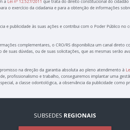
om a
Lei nº 12.527/2011
que trata do direito constitucional do cidadão
 para o exercício da cidadania e para a obtenção de informações sobr
ia e publicidade às suas ações e contribui com o Poder Público no
formações complementares, o CRO/RS disponibiliza um canal direto 
ção de suas dúvidas, ou de suas solicitações, que as mesmas serão av
ompromisso na direção da garantia absoluta ao pleno atendimento à
Le
de, profissionalismo e trabalho, conseguiremos implantar uma gest
special, a classe odontológica, a observância da publicidade como pre
SUBSEDES
REGIONAIS